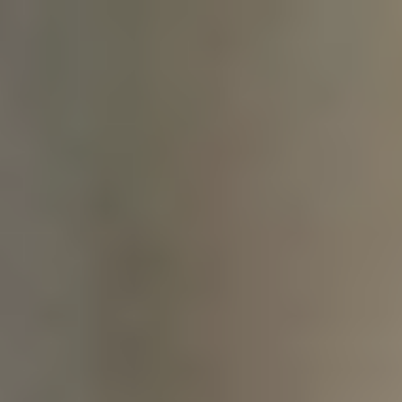
ਜੀਵਨ
ਘਰ
ਪਾਲਤੂ ਜਾਨਵਰ
ਸਿਹਤ
ਵਪਾਰ
ਬੰਧਕ
ਮੋਬਾਈਲ ਓਫਰ
983 666 666
ਬਲਾਗ
ਕੀ ਅਸੀਂ ਤੁਹਾਨੂੰ ਕਾਲ ਕਰੀਏ?
983 666 666
ਬਲਾਗ
अपना व्यापार बीमा तुलना करें और
इसे सर्वोत्तम मूल्य पर प्राप्त करें